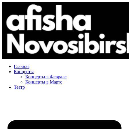
Главная
Концерты
Концерты в Феврале
Концерты в Марте
Театр