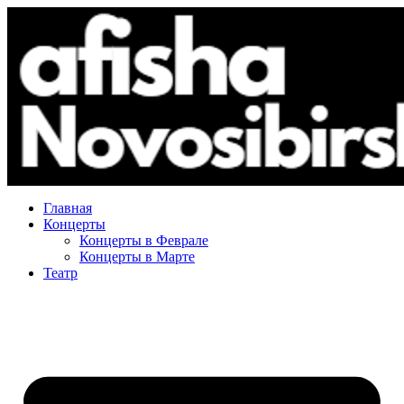
Главная
Концерты
Концерты в Феврале
Концерты в Марте
Театр