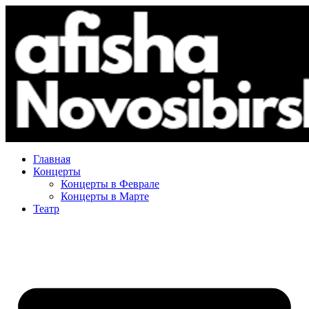
Главная
Концерты
Концерты в Феврале
Концерты в Марте
Театр