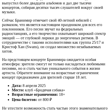
выпустил более двадцати альбомов и дал две тысячи
концертов, собирая десятки тысяч слушателей вокруг своей
музыки.
Сейчас Бранимир отмечает свой 40-летний юбилей с
размахом, что является настоящим праздником для всех его
поклонников. Его песни звучат на федеральных
радиостанциях, а его творчество охватывает широкий спектр
эмоций — от глубокой лирики до энергичных ритмов. В
сотрудничестве с такими исполнителями как группа 25/17 и
Кристоф Хан (Swans), он создал множество незабываемых
хитов.
На предстоящем концерте Бранимира ожидается особая
атмосфера: зрители смогут не только насладиться любимыми
песнями, но и стать частью уникального события в жизни
артиста. Обратите внимание на возрастные ограничения:
концерт предназначен для зрителей старше 18 лет.
Дата:
8 апреля 2025
Место:
клуб «Бродячая собака»
Возрастные ограничения:
18+
Цена билетов:
от 800 ₽
Не упустите возможность стать частью этого знаменательного